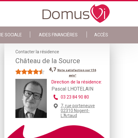
IE SOCIALE
AIDES FINANCIÈRES
ACCÈS
Contacter la résidence
Château de la Source
4,7
Note satisfaction sur 156
avis*
Direction de la résidence:
Pascal LHOTELAIN
03 23 84 90 80
7, rue porteneuve
02310 Nogent-
L'Artaud