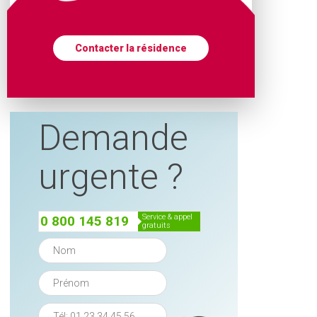
Contacter la résidence
Demande
urgente ?
service & appel
0 800 145 819
gratuits