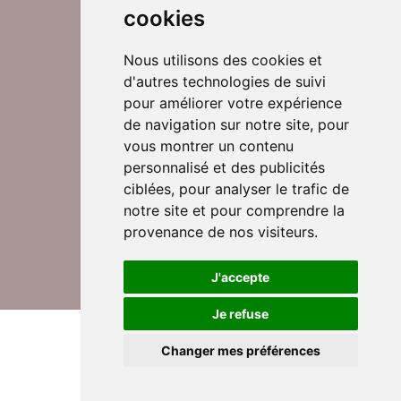
cookies
Nous utilisons des cookies et
d'autres technologies de suivi
Suivez-nous sur Twitter
pour améliorer votre expérience
de navigation sur notre site, pour
vous montrer un contenu
personnalisé et des publicités
Rejoignez nos équipes
ciblées, pour analyser le trafic de
notre site et pour comprendre la
provenance de nos visiteurs.
Nous contacter
J'accepte
Je refuse
© DomusVi 2026
Mentions légales
Changer mes préférences
Données personnelles et cookies
Lexique