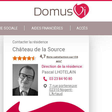
IE SOCIALE
AIDES FINANCIÈRES
ACCÈS
Contacter la résidence
Château de la Source
4,7
Note satisfaction sur 156
avis*
Direction de la résidence:
Pascal LHOTELAIN
03 23 84 90 80
7, rue porteneuve
02310 Nogent-
L'Artaud