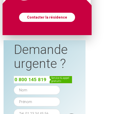
Contacter la résidence
Demande
urgente ?
service & appel
0 800 145 819
gratuits