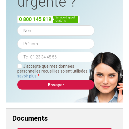
urgente ?
service & appel
0 800 145 819
gratuits
J'accepte que mes données
personnelles recueillies soient utilisées.
En
savoir plus
*
Documents