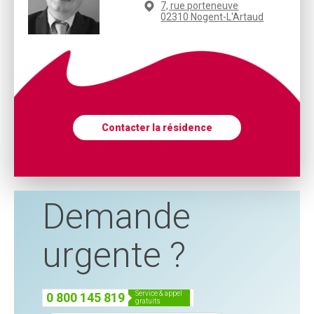
7, rue porteneuve
02310 Nogent-L'Artaud
Contacter la résidence
Demande
urgente ?
service & appel
0 800 145 819
gratuits