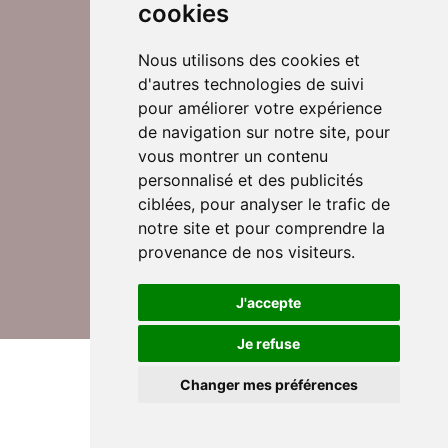
cookies
Nous utilisons des cookies et
d'autres technologies de suivi
Suivez-nous sur Twitter
pour améliorer votre expérience
de navigation sur notre site, pour
vous montrer un contenu
personnalisé et des publicités
Rejoignez nos équipes
ciblées, pour analyser le trafic de
notre site et pour comprendre la
provenance de nos visiteurs.
Nous contacter
J'accepte
Je refuse
© DomusVi 2026
Mentions légales
Changer mes préférences
Données personnelles et cookies
Lexique