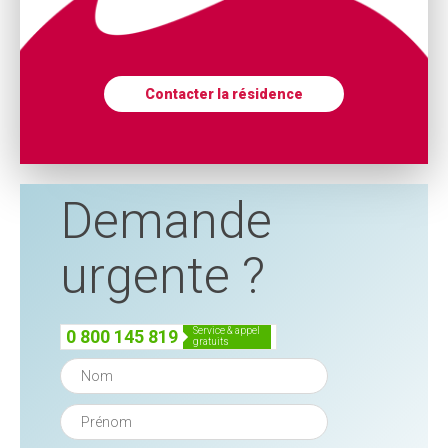
Contacter la résidence
Demande
urgente ?
service & appel
0 800 145 819
gratuits