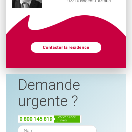
02310 Nogent-L'Artaud
Contacter la résidence
Demande
urgente ?
service & appel
0 800 145 819
gratuits